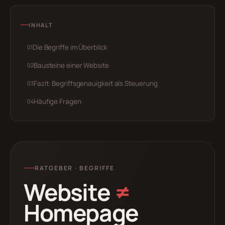
INHALT
Die Begriffe im Überblick
Bausteine einer Website
Fazit: Begriffsgenauigkeit als Steuerung
Häufige Fragen
RATGEBER · BEGRIFFE
Website
≠
Homepage